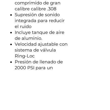
comprimido de gran
calibre calibre .308
Supresión de sonido
integrada para reducir
el ruido
Incluye
tanque de aire
de aluminio.
Velocidad ajustable con
sistema de válvula
Ring-Loc
Presión de llenado de
2000 PSI para un
rendimiento óptimo
Ideal para caza media,
depredadores y
disparos de largo
alcance.
Defectos de fábrica
:
solo estéticos;