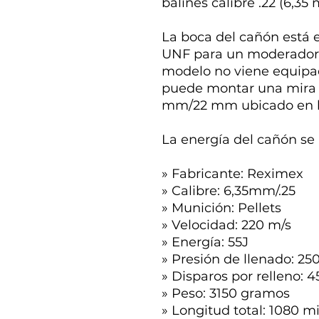
balines calibre .22 (6,35
La boca del cañón está 
UNF para un moderador 
modelo no viene equipad
puede montar una mira te
mm/22 mm ubicado en la 
La energía del cañón se 
» Fabricante: Reximex
» Calibre: 6,35mm/.25
» Munición: Pellets
» Velocidad: 220 m/s
» Energía: 55J
» Presión de llenado: 25
» Disparos por relleno: 4
» Peso: 3150 gramos
» Longitud total: 1080 m