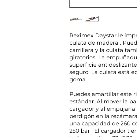
Reximex Daystar le imp
culata de madera . Puede
carrillera y la culata t
giratorios. La empuñadu
superficie antideslizan
seguro. La culata está 
goma .
Puedes amartillar este r
estándar. Al mover la pal
cargador y al empujarla 
perdigón en la recámara
una capacidad de 260 cc 
250 bar . El cargador ti