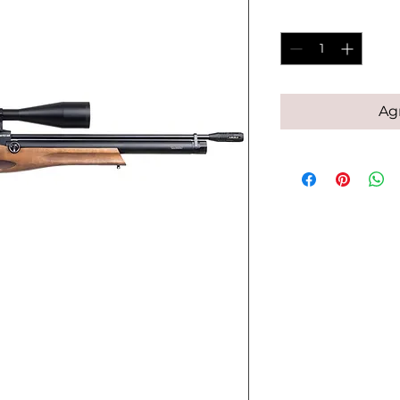
Cantidad
*
Agr