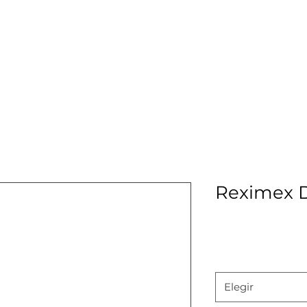
Inicio
Nosotros
Contacto
Rifles
Miras T
Reximex 
Preci
$20,300.00
Calibre
*
Elegir