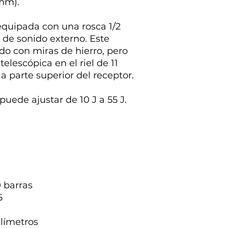
 mm).
equipada con una rosca 1/2
de sonido externo. Este
o con miras de hierro, pero
lescópica en el riel de 11
parte superior del receptor.
puede ajustar de 10 J a 55 J.
0 barras
5
ilímetros