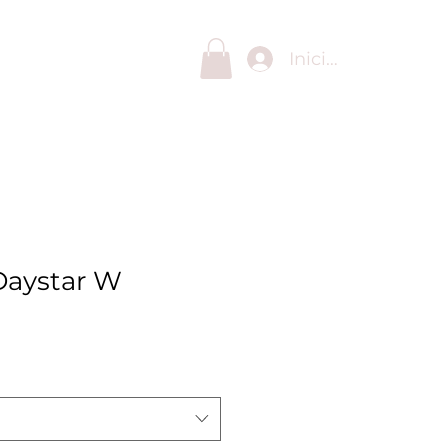
Iniciar sesión
elescopicas
Daystar W
o