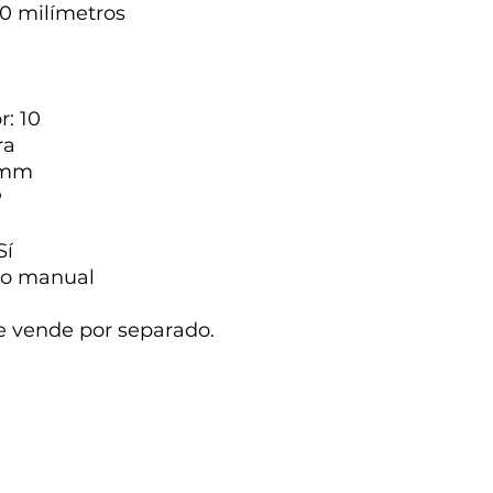
80 milímetros
r: 10
ra
2 mm
P
Sí
do manual
se vende por separado.
info@riflespcpmexico.com